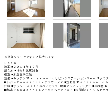
※画像をクリックすると拡大します
Ｄａｔａ
施工:■２０１４年１２月
所在地:■神奈川県三浦市
構造:■木造在来工法
設備:■キッチン/ＰａｎａｓｏｎｉｃリビングステーションＮｅｗ Ｓクラ
■トイレ/ＰａｎａｓｏｎｉｃアラウーノＶ ■洗面台/Ｐａｎａｓｏｎｉｃ Ｎ
仕様:■サッシ/Ｔｏｓｔｅｍペアガラス+耐風アルミシャッター ■屋根材/
■床材/Ｐａｎａｓｏｎｉｃアーキスペックフロア ■玄関扉/ＹＫＫ ＡＰポ