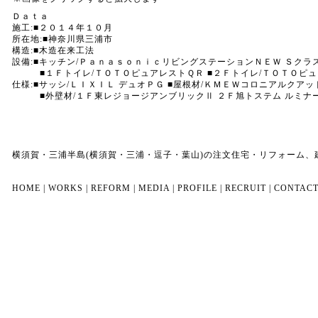
Ｄａｔａ
施工:■２０１４年１０月
所在地:■神奈川県三浦市
構造:■木造在来工法
設備:■キッチン/ＰａｎａｓｏｎｉｃリビングステーションＮＥＷ Ｓクラ
■１Ｆトイレ/ＴＯＴＯピュアレストＱＲ ■２Ｆトイレ/ＴＯＴＯピュア
仕様:■サッシ/ＬＩＸＩＬ デュオＰＧ ■屋根材/ＫＭＥＷコロニアルクアッ
■外壁材/１Ｆ東レジョージアンブリックⅡ ２Ｆ旭トステム ルミナード
横須賀・三浦半島(横須賀・三浦・逗子・葉山)の注文住宅・リフォーム
HOME
|
WORKS
|
REFORM
|
MEDIA
|
PROFILE
|
RECRUIT
|
CONTAC