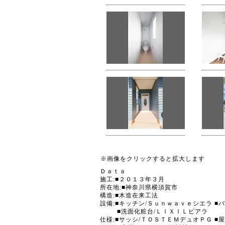
※画像をクリックすると拡大します
Ｄａｔａ
施工:■２０１３年３月
所在地:■神奈川県横須賀市
構造:■木造在来工法
設備:■キッチン/Ｓｕｎｗａｖｅシエラ ■
■洗面化粧台/ＬＩＸＩＬピアラ
仕様:■サッシ/ＴＯＳＴＥＭデュオＰＧ ■