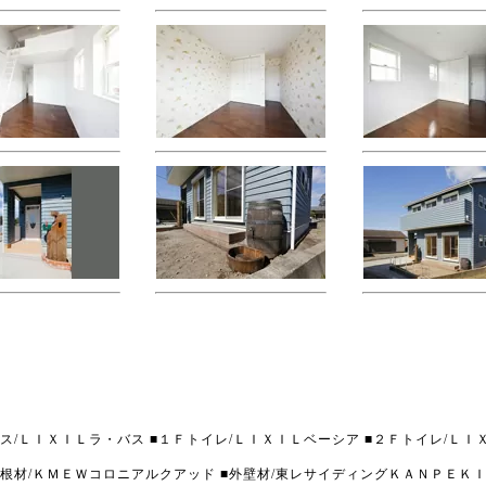
バス/ＬＩＸＩＬラ・バス ■１Ｆトイレ/ＬＩＸＩＬベーシア ■２Ｆトイレ/Ｌ
屋根材/ＫＭＥＷコロニアルクアッド ■外壁材/東レサイディングＫＡＮＰＥＫ