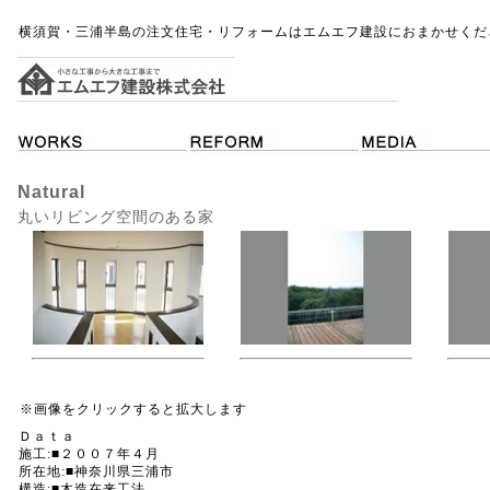
横須賀・三浦半島の注文住宅・リフォームはエムエフ建設におまかせくだ
Natural
丸いリビング空間のある家
※画像をクリックすると拡大します
Ｄａｔａ
施工:■２００７年４月
所在地:■神奈川県三浦市
構造:■木造在来工法