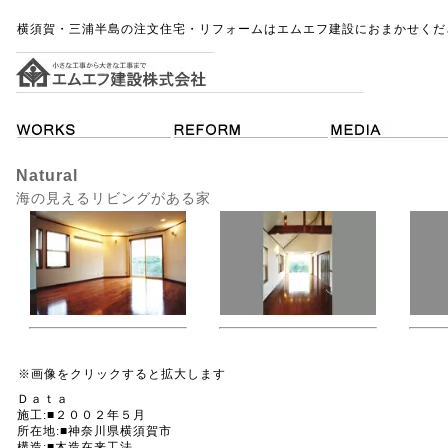
横須賀・三浦半島の注文住宅・リフォームはエムエフ建設におまかせくだ
Natural
海の見えるリビングがある家
※画像をクリックすると拡大します
Ｄａｔａ
施工:■２００２年５月
所在地:■神奈川県横須賀市
構造:■木造在来工法