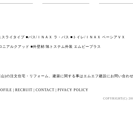
ススライタイプ ■バス/ＩＮＡＸ ラ・バス ■トイレ/ＩＮＡＸ ベーシアＶＸ
/コロニアルクアッド ■外壁材/旭トステム外装 エムビープラス
葉山)の注文住宅・リフォーム、建築に関する事はエムエフ建設にお問い合わ
OFILE
|
RECRUIT
|
CONTACT
|
PIVACY POLICY
COPYRIGHT(C) 20