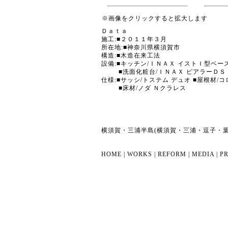
※画像をクリックすると拡大します
Ｄａｔａ
施工:■２０１１年３月
所在地:■神奈川県横須賀市
構造:■木造在来工法
設備:■キッチン/ＩＮＡＸ イストＩ型ベー
■洗面化粧台/ＩＮＡＸ ピアラーＤＳ
仕様:■サッシ/トステム デュオ ■屋根材
■床材/ノダ Ｎクラレス
横須賀・三浦半島(横須賀・三浦・逗子・
HOME
|
WORKS
|
REFORM
|
MEDIA
|
PR